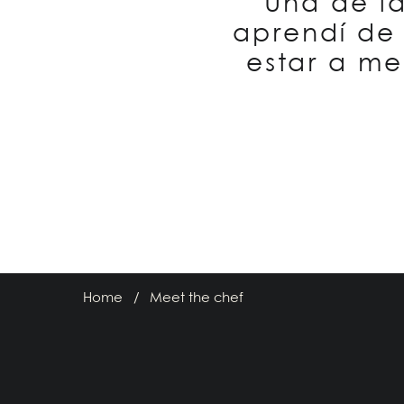
“Una de l
aprendí de
estar a me
Home
Meet the chef