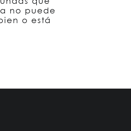
fundas que
na no puede
bien o está