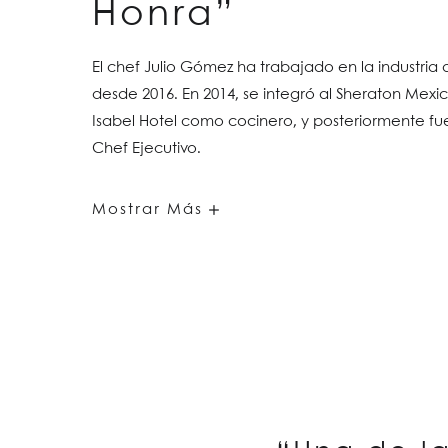
Honra”
El chef Julio Gómez ha trabajado en la industria 
desde 2016. En 2014, se integró al Sheraton Mexi
Isabel Hotel como cocinero, y posteriormente f
Chef Ejecutivo.
“Mexicano
Mostrar Más
de
Corazón
y
a
Mucha
Honra”